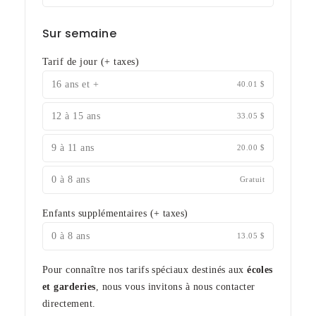
Sur semaine
Tarif de jour
(+ taxes)
16 ans et +
40.01 $
12 à 15 ans
33.05 $
9 à 11 ans
20.00 $
0 à 8 ans
Gratuit
Enfants supplémentaires
(+ taxes)
0 à 8 ans
13.05 $
Pour connaître nos tarifs spéciaux destinés aux
écoles
et garderies
, nous vous invitons à nous contacter
directement.