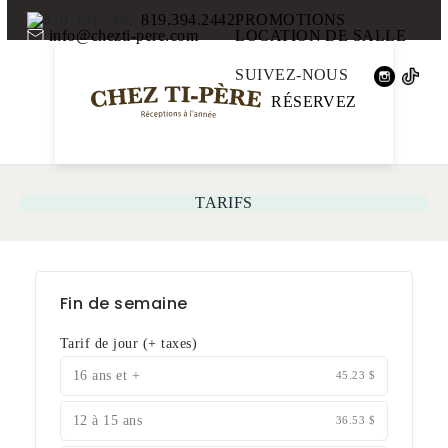
819.394.2442
PROMOTIONS
info@chezti-pere.com
LOCATION DE SALLE
SUIVEZ-NOUS
RÉSERVEZ
TARIFS
Fin de semaine
Tarif de jour
(+ taxes)
16 ans et +
45.23 $
12 à 15 ans
36.53 $